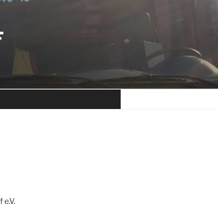
F
e.V.