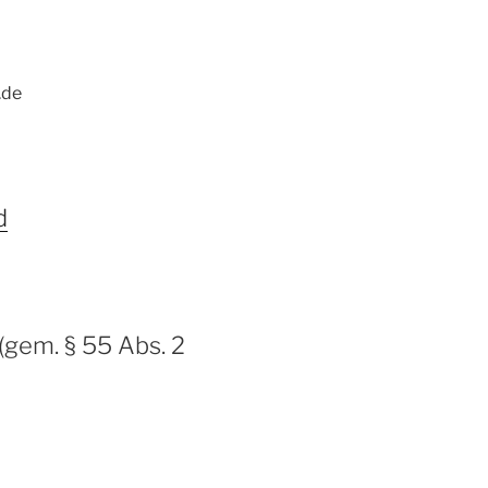
.de
d
 (gem. § 55 Abs. 2