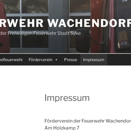
ERWEHR WACHENDOR
der Freiwilligen Feuerwehr Stadt Syke
ndfeuerwehr
Förderverein
Presse
Impressum
Impressum
Förderverein der Feuerwehr Wachendorf 
Am Holzkamp 7